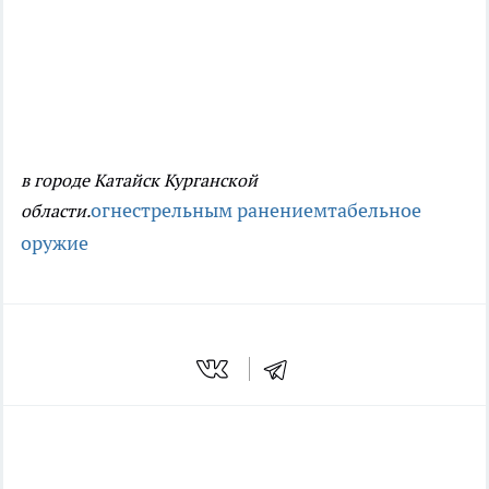
в городе Катайск Курганской
огнестрельным ранением
табельное
области.
оружие