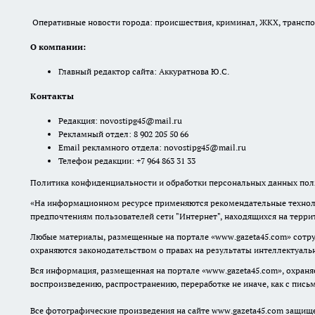
Оперативные новости города: происшествия, криминал, ЖКХ, транспорт
О компании:
Главный редактор сайта: Аккуратнова Ю.С.
Контакты
Редакция:
novostipg45@mail.ru
Рекламный отдел: 8 902 205 50 66
Email рекламного отдела:
novostipg45@mail.ru
Телефон редакции: +7 964 863 31 33
Политика конфиденциальности и обработки персональных данных поль
«На информационном ресурсе применяются рекомендательные техноло
предпочтениям пользователей сети "Интернет", находящихся на терр
Любые материалы, размещенные на портале «www.gazeta45.com» сотру
охраняются законодательством о правах на результаты интеллектуаль
Вся информация, размещенная на портале «www.gazeta45.com», охраняе
воспроизведению, распространению, переработке не иначе, как с пис
Все фотографические произведения на сайте www.gazeta45.com защищ