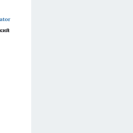
ator
ский