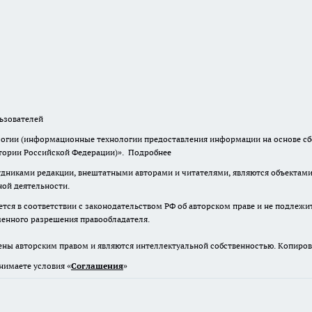
зователей
гии (информационные технологии предоставления информации на основе сбор
итории Российской Федерации)».
Подробнее
дниками редакции, внештатными авторами и читателями, являются объектами 
ной деятельности.
тся в соответствии с законодательством РФ об авторском праве и не подлежи
ьменного разрешения правообладателя.
ены авторским правом и являются интеллектуальной собственностью. Копиров
нимаете условия «
Cоглашения
»