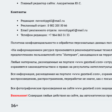
Главный редактор сайта: Аккуратнова Ю.С.
Контакты
Редакция:
novostipg45@mail.ru
Рекламный отдел: 8 902 205 50 66
Email рекламного отдела:
novostipg45@mail.ru
Телефон редакции: +7 964 863 31 33
Политика конфиденциальности и обработки персональных данных поль
«На информационном ресурсе применяются рекомендательные техноло
предпочтениям пользователей сети "Интернет", находящихся на терр
Любые материалы, размещенные на портале «www.gazeta45.com» сотру
охраняются законодательством о правах на результаты интеллектуаль
Вся информация, размещенная на портале «www.gazeta45.com», охраняе
воспроизведению, распространению, переработке не иначе, как с пис
Все фотографические произведения на сайте www.gazeta45.com защищ
Внимание!
Совершая любые действия на сайте, вы автоматически при
16+