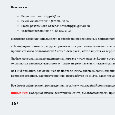
Контакты
Редакция:
novostipg45@mail.ru
Рекламный отдел: 8 902 205 50 66
Email рекламного отдела:
novostipg45@mail.ru
Телефон редакции: +7 964 863 31 33
Политика конфиденциальности и обработки персональных данных поль
«На информационном ресурсе применяются рекомендательные техноло
предпочтениям пользователей сети "Интернет", находящихся на терр
Любые материалы, размещенные на портале «www.gazeta45.com» сотру
охраняются законодательством о правах на результаты интеллектуаль
Вся информация, размещенная на портале «www.gazeta45.com», охраняе
воспроизведению, распространению, переработке не иначе, как с пис
Все фотографические произведения на сайте www.gazeta45.com защищ
Внимание!
Совершая любые действия на сайте, вы автоматически при
16+