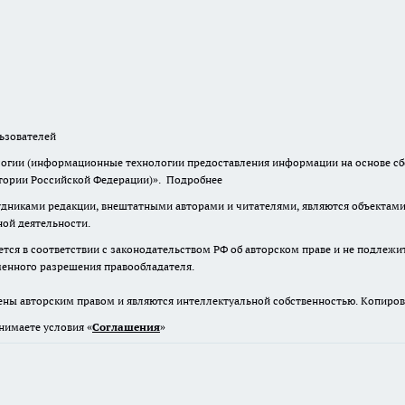
зователей
гии (информационные технологии предоставления информации на основе сбор
итории Российской Федерации)».
Подробнее
дниками редакции, внештатными авторами и читателями, являются объектами 
ной деятельности.
тся в соответствии с законодательством РФ об авторском праве и не подлежи
ьменного разрешения правообладателя.
ены авторским правом и являются интеллектуальной собственностью. Копиров
нимаете условия «
Cоглашения
»