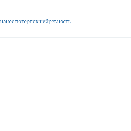
нанес потерпевшей
ревность