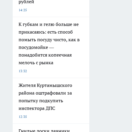
рублей
14:25
К губкам и гелю больше не
прикасаюсь: есть способ
помыть посуду чисто, как в
посудомойке —
понадобится копеечная
мелочь с рынка
13:32
Жителя Куртамышского
района оштрафовали за
попытку подкупить
инспектора ДПС
12:35
Гнилые доски дачники