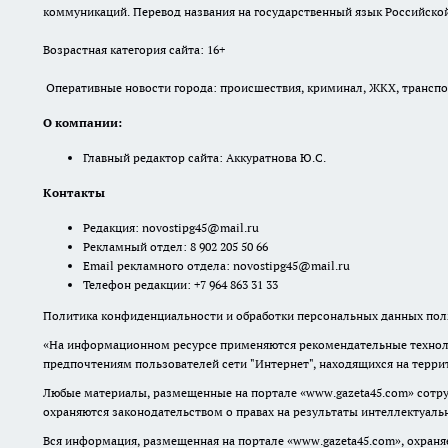
коммуникаций. Перевод названия на государственный язык Российской 
Возрастная категория сайта: 16+
Оперативные новости города: происшествия, криминал, ЖКХ, транспорт
О компании:
Главный редактор сайта: Аккуратнова Ю.С.
Контакты
Редакция:
novostipg45@mail.ru
Рекламный отдел: 8 902 205 50 66
Email рекламного отдела:
novostipg45@mail.ru
Телефон редакции: +7 964 863 31 33
Политика конфиденциальности и обработки персональных данных поль
«На информационном ресурсе применяются рекомендательные техноло
предпочтениям пользователей сети "Интернет", находящихся на терр
Любые материалы, размещенные на портале «www.gazeta45.com» сотру
охраняются законодательством о правах на результаты интеллектуаль
Вся информация, размещенная на портале «www.gazeta45.com», охраняе