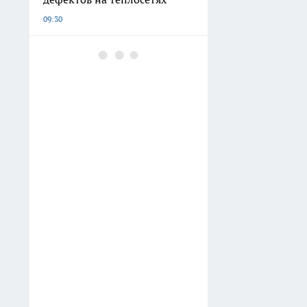
09:30
В курганском мкр.
Заозерный открылся новый
офис ВТБ
09:10
2 ч. ложки в стакан — запах
и налет как корова языком
слизала: ситечко снова
чистое до звона, хоть на
чаепитие с английской
королевой подава
09:02