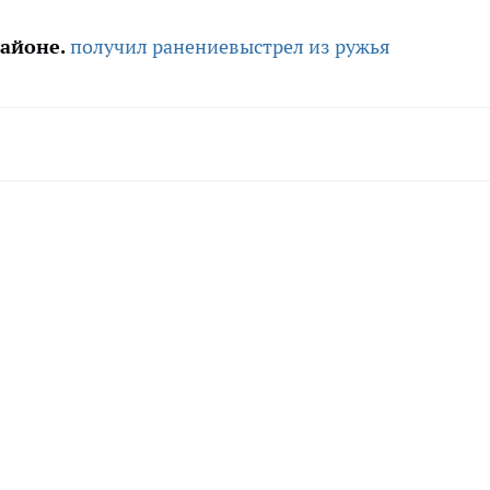
айоне.
получил ранение
выстрел из ружья