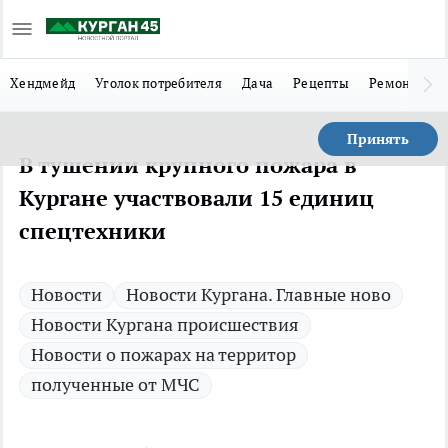
Хендмейд
Уголок потребителя
Дача
Рецепты
Ремонт
Л
Принять
В тушении крупного пожара в
Кургане участвовали 15 единиц
спецтехники
Новости
Новости Кургана. Главные ново
Новости Кургана происшествия
Новости о пожарах на территор
полученные от МЧС