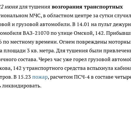
22 июня
для тушения
возгорания транспортных
гиональном МЧС, в областном центре за сутки случи
овой и грузовой автомобили. В 14.01 на пульт дежур
омобиля ВАЗ-21070 по улице Омской, 142. Прибывш
16 по местному времени. Огнем повреждены моторны
на площади 3 кв. метра. Для тушения были привлечен
ичного состава. Через час уже горел грузовой автомо
жова, 142 у транспортного средства вспыхнула кабина
тров. В 15.23
пожар
, расчетом ПСЧ-4 в составе четыр
ь ликвидировать.