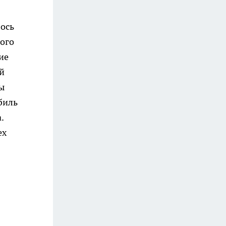
лось
ного
ие
й
ы
биль
.
ех