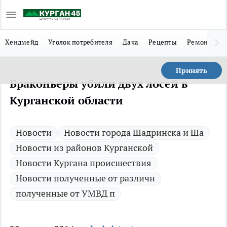
Хендмейд
Уголок потребителя
Дача
Рецепты
Ремонт
Л
Принять
Браконьеры убили двух лосей в
Курганской области
Новости
Новости города Шадринска и Ша
Новости из районов Курганской
Новости Кургана происшествия
Новости полученные от различн
полученные от УМВД п