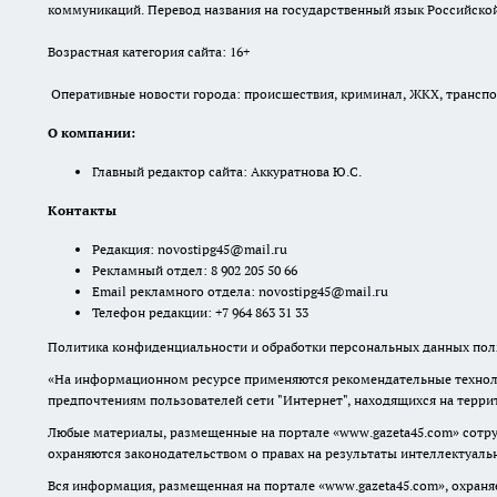
коммуникаций. Перевод названия на государственный язык Российской 
Возрастная категория сайта: 16+
Оперативные новости города: происшествия, криминал, ЖКХ, транспорт
О компании:
Главный редактор сайта: Аккуратнова Ю.С.
Контакты
Редакция:
novostipg45@mail.ru
Рекламный отдел: 8 902 205 50 66
Email рекламного отдела:
novostipg45@mail.ru
Телефон редакции: +7 964 863 31 33
Политика конфиденциальности и обработки персональных данных поль
«На информационном ресурсе применяются рекомендательные техноло
предпочтениям пользователей сети "Интернет", находящихся на терр
Любые материалы, размещенные на портале «www.gazeta45.com» сотру
охраняются законодательством о правах на результаты интеллектуаль
Вся информация, размещенная на портале «www.gazeta45.com», охраняе