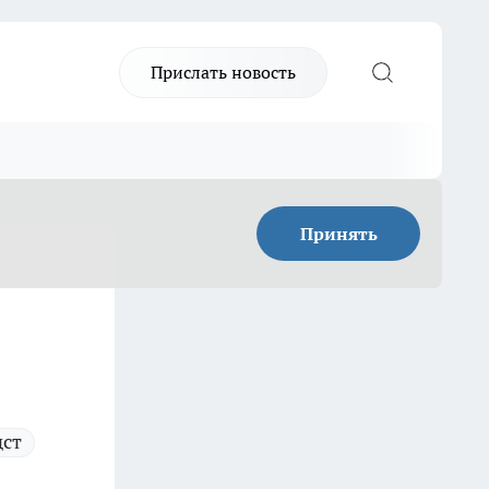
Прислать новость
Принять
дст