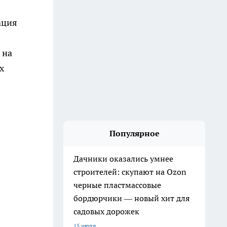
ация
 на
х
Популярное
Дачники оказались умнее
строителей: скупают на Ozon
черные пластмассовые
бордюрчики — новый хит для
садовых дорожек
15 июля