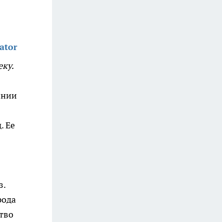
ator
еку.
инии
. Ее
з.
рода
тво