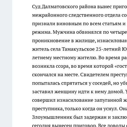
Суд Далматовского района вынес приго
межрайонного следственного отдела со
признали виновным по всем статьям и 
режима. Мужчина обвинялся по четырем
проникновение в жилище, изнасиловани
житель села Тамакульское 25-летний Ю
летнему местному жителю. Во время р
возникла ссора, во время которой «гос
скончался на месте. Свидетелем престу
попыталась спрятаться у соседей, но у
заставил женщину идти к нему домой. 
совершил изнасилование запуганной 
преступника, только когда он уснул. 
Злоумышленник был задержан и заключе
сегодня вынесен приговор. Все доводы