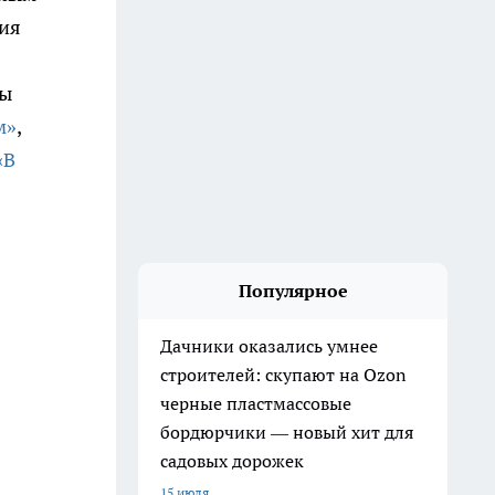
ния
мы
м»
,
«В
Популярное
Дачники оказались умнее
строителей: скупают на Ozon
черные пластмассовые
бордюрчики — новый хит для
садовых дорожек
15 июля