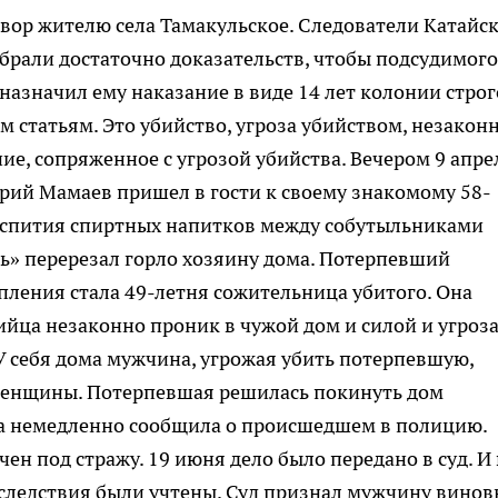
вор жителю села Тамакульское.
Следователи Катайск
брали достаточно доказательств, чтобы подсудимого
назначил ему наказание в виде 14 лет колонии строг
 статьям. Это убийство, угроза убийством, незакон
е, сопряженное с угрозой убийства. Вечером 9 апре
рий Мамаев пришел в гости к своему знакомому 58-
аспития спиртных напитков между собутыльниками
ть» перерезал горло хозяину дома. Потерпевший
пления стала 49-летня сожительница убитого. Она
бийца незаконно проник в чужой дом и силой и угроз
У себя дома мужчина, угрожая убить потерпевшую,
женщины. Потерпевшая решилась покинуть дом
Она немедленно сообщила о происшедшем в полицию.
н под стражу. 19 июня дело было передано в суд. И 
 следствия были учтены. Суд признал мужчину вино