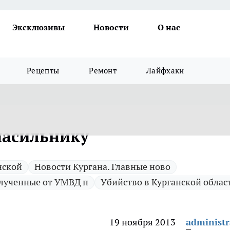
Эксклюзивы
Новости
О нас
Рецепты
Ремонт
Лайфхаки
насильнику
нской
Новости Кургана. Главные ново
лученные от УМВД п
Убийство в Курганской облас
19 ноября 2013
administr