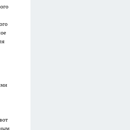
ого
ого
ное
ля
ами
вот
вным