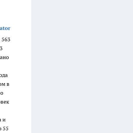
ator
 563
3
кано
ода
ом в
по
овек
а и
о 55