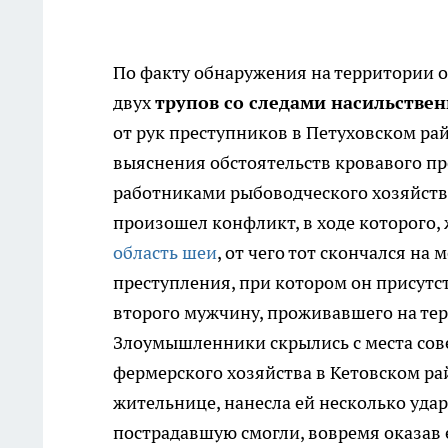
По факту обнаружения на территории о
двух
трупов со следами насильстве
от рук преступников в Петуховском рай
выяснения обстоятельств кровавого пр
работниками рыбоводческого хозяйств
произошел конфликт, в ходе которого,
область шеи
, от чего тот скончался н
преступления, при котором он присутс
второго мужчину, проживавшего на тер
Злоумышленники скрылись с места сове
фермерского хозяйства в Кетовском ра
жительнице, нанесла ей несколько уда
пострадавшую смогли, вовремя оказав