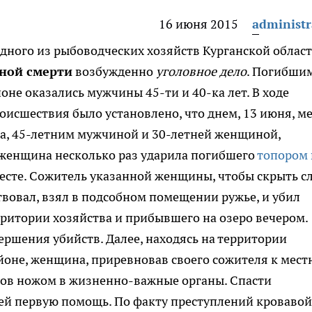
16 июня 2015
administr
дного из рыбоводческих хозяйств Курганской облас
нной смерти
возбужденно
уголовное дело
.
Погибши
оне оказались мужчины 45-ти и 40-ка лет. В ходе
оисшествия было установлено, что днем, 13 июня, м
а, 45-летним мужчиной и 30-летней женщиной,
 женщина несколько раз ударила погибшего
топором 
а месте. Сожитель указанной женщины, чтобы скрыть с
твовал, взял в подсобном помещении ружье, и убил
ритории хозяйства и прибывшего на озеро вечером.
ршения убийств. Далее, находясь на территории
йоне, женщина, приревновав своего сожителя к мест
ров ножом в жизненно-важные органы. Спасти
 ей первую помощь. По факту преступлений кровавой