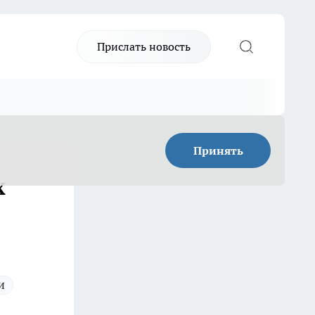
Прислать новость
Принять
х
и