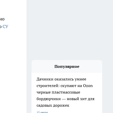
но
ию
СУ
Популярное
Дачники оказались умнее
строителей: скупают на Ozon
черные пластмассовые
бордюрчики — новый хит для
садовых дорожек
15 июля