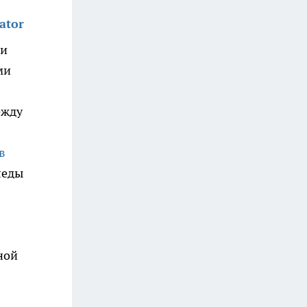
ator
ти
ми
ежду
в
леды
ной