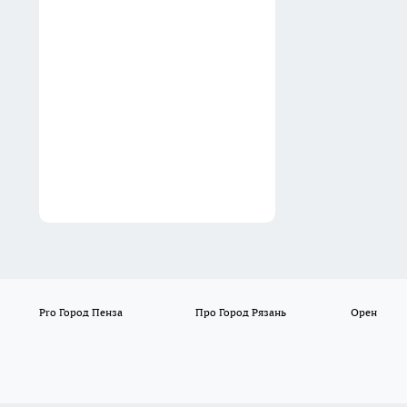
Авито советские книги: вот
почему «хлам» из
бабушкиной библиотеки
ценится выше современных
книг
05:17
Pro Город Пенза
Про Город Рязань
Орен