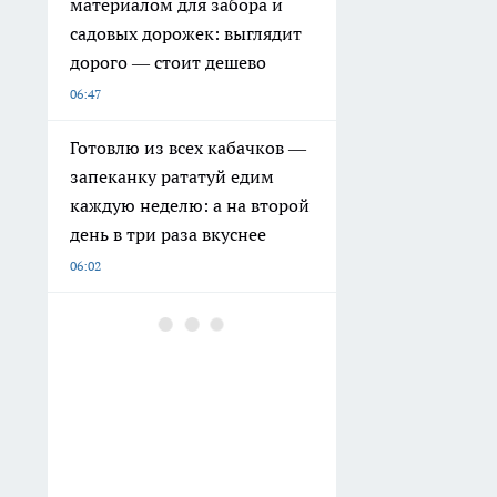
материалом для забора и
садовых дорожек: выглядит
дорого — стоит дешево
06:47
Готовлю из всех кабачков —
запеканку рататуй едим
каждую неделю: а на второй
день в три раза вкуснее
06:02
От страусиной фермы до
встречи с космонавтом: чем
удивит смена для ребят из
ЛНР в лагере „Романтика“
06:00
Дизайнеры скупают на