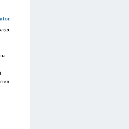
ator
огов
.
ены
й
атил