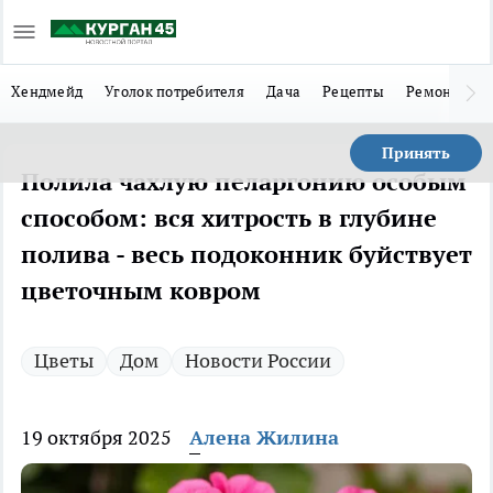
Хендмейд
Уголок потребителя
Дача
Рецепты
Ремонт
Л
Принять
Полила чахлую пеларгонию особым
способом: вся хитрость в глубине
полива - весь подоконник буйствует
цветочным ковром
Цветы
Дом
Новости России
19 октября 2025
Алена Жилина