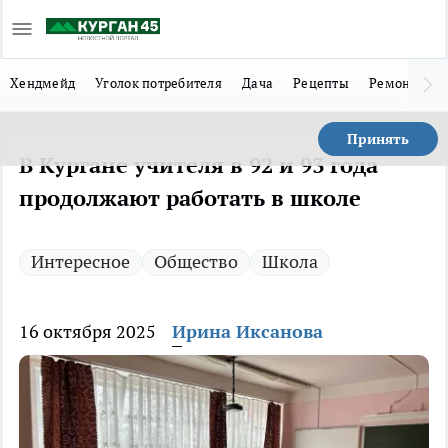
Хендмейд
Уголок потребителя
Дача
Рецепты
Ремонт
Л
Принять
В Кургане учителя в 92 и 93 года
продолжают работать в школе
Интересное
Общество
Школа
16 октября 2025
Ирина Иксанова