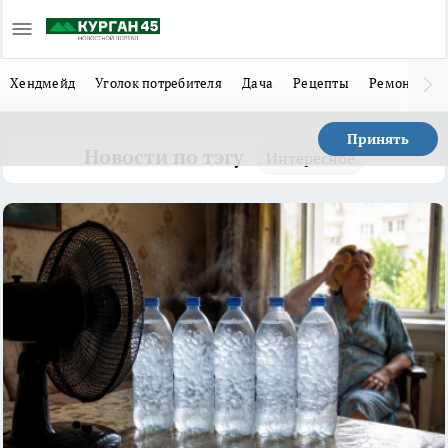
Хендмейд
Уголок потребителя
Дача
Рецепты
Ремонт
Л
Принять
Новости по тэгу
Интересное