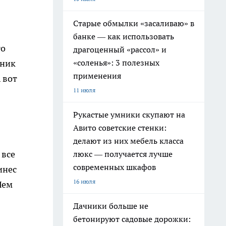
Старые обмылки «засаливаю» в
банке — как использовать
то
драгоценный «рассол» и
«соленья»: 3 полезных
еник
применения
 вот
11 июля
Рукастые умники скупают на
Авито советские стенки:
делают из них мебель класса
 все
люкс — получается лучше
современных шкафов
инес
16 июля
Чем
Дачники больше не
бетонируют садовые дорожки: