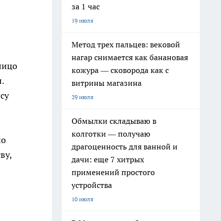
за 1 час
19 июля
Метод трех пальцев: вековой
нагар снимается как банановая
лицо
кожура — сковорода как с
.
витрины магазина
ису
29 июля
Обмылки складываю в
колготки — получаю
но
драгоценность для ванной и
ву,
дачи: еще 7 хитрых
применений простого
устройства
10 июля