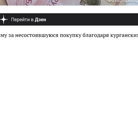
Фото: ПроГо
мму за несостоявшуюся покупку благодаря кургански