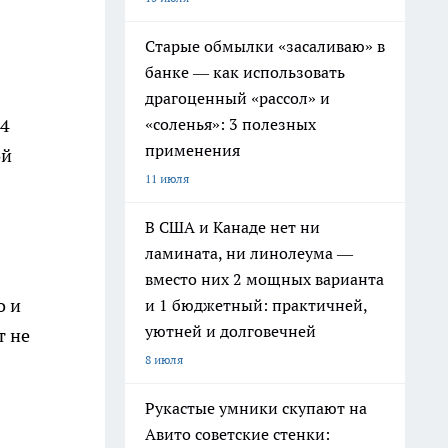
Старые обмылки «засаливаю» в
банке — как использовать
драгоценный «рассол» и
«соленья»: 3 полезных
54
применения
ой
11 июля
В США и Канаде нет ни
ламината, ни линолеума —
вместо них 2 мощных варианта
о и
и 1 бюджетный: практичней,
уютней и долговечней
т не
8 июля
Рукастые умники скупают на
Авито советские стенки: