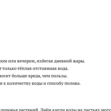
ром или вечером, избегая дневной жары.
 только тёплая отстоянная вода.
осит больше вреда, чем пользы.
я к количеству воды и способу полива.
здоровья растений. Днём капли воды на листьях могу