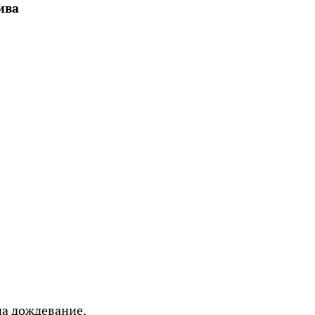
ива
на дождевание.