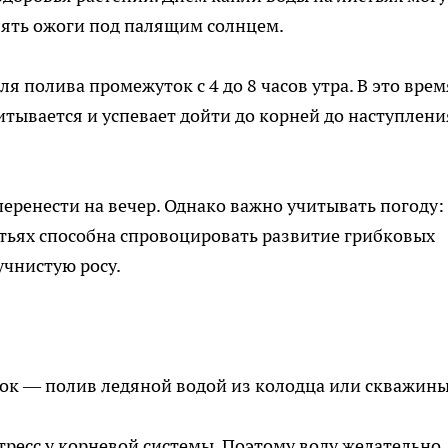
лять ожоги под палящим солнцем.
 полива промежуток с 4 до 8 часов утра. В это врем
итывается и успевает дойти до корней до наступлени
перенести на вечер. Однако важно учитывать погоду:
тьях способна спровоцировать развитие грибковых
учнистую росу.
ок — полив ледяной водой из колодца или скважины
тресс у корневой системы. Поэтому воду желательно