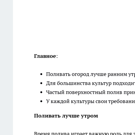
Главное
:
Поливать огород лучше ранним ут
Для большинства культур подходит
Частый поверхностный полив прин
У каждой культуры свои требовани
Поливать лучше утром
Время полива играет важную роль для 