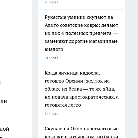
10 июля
Рукастые умники скупают на
Авито советские ковры: делают
из них 4 полезных предмета —
заменяют дорогие магазинные
аналоги
21 июля
Когда яичница надоела,
готовлю Орсини: желток на
0–
облаке из белка — те же яйца,
но подача аристократическая, а
или
готовятся легко
14 июля
жной
Скупаю на Ozon пластмассовые
крышки с козырьком, но банки
т