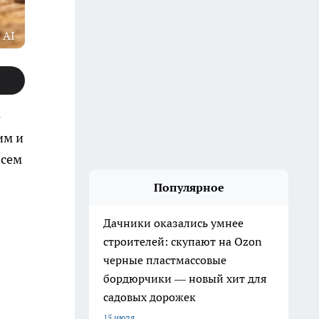
 AI
е
им и
всем
Популярное
Дачники оказались умнее
строителей: скупают на Ozon
черные пластмассовые
бордюрчики — новый хит для
садовых дорожек
15 июля