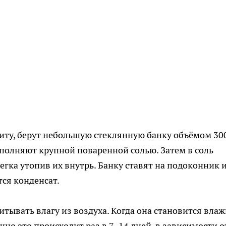
ту, берут небольшую стеклянную банку объёмом 30
аполняют крупной поваренной солью. Затем в соль
егка утопив их внутрь. Банку ставят на подоконник 
тся конденсат.
тывать влагу из воздуха. Когда она становится вла
но это происходит раз в 7–14 дней, в зависимости о