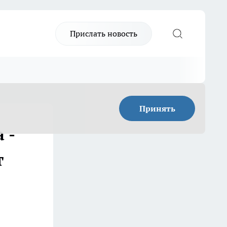
Прислать новость
Принять
 -
т