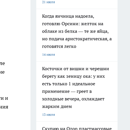
21 июля
Когда яичница надоела,
готовлю Орсини: желток на
облаке из белка — те же яйца,
но подача аристократическая, а
готовятся легко
14 июля
ле
Косточки от вишни и черешни
ие
берегу как зеницу ока: у них
есть только 1 идеальное
применение — греет в
ти и
холодные вечера, охлаждает
жарким днем
ения
13 июля
Скупаю на Ozon пластмассовые