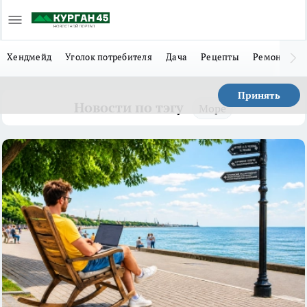
Хендмейд
Уголок потребителя
Дача
Рецепты
Ремонт
Л
Принять
Новости по тэгу
Море