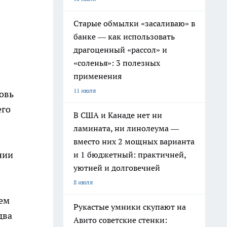
Старые обмылки «засаливаю» в
банке — как использовать
драгоценный «рассол» и
«соленья»: 3 полезных
применения
11 июля
новь
его
В США и Канаде нет ни
ламината, ни линолеума —
вместо них 2 мощных варианта
нии
и 1 бюджетный: практичней,
уютней и долговечней
8 июля
ием
Рукастые умники скупают на
два
Авито советские стенки: