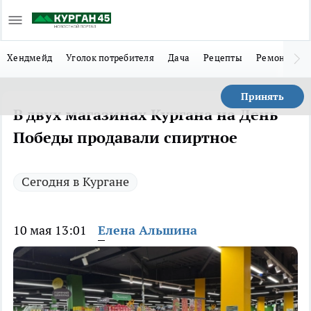
Хендмейд
Уголок потребителя
Дача
Рецепты
Ремонт
Л
Принять
В двух магазинах Кургана на День
Победы продавали спиртное
Сегодня в Кургане
10 мая 13:01
Елена Альшина