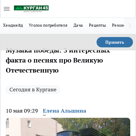
Хендмейд
Уголок потребителя
Дача
Рецепты
Ремонт
Л
Принять
Музыка победы: 3 интересных
факта о песнях про Великую
Отечественную
Сегодня в Кургане
10 мая 09:29
Елена Альшина