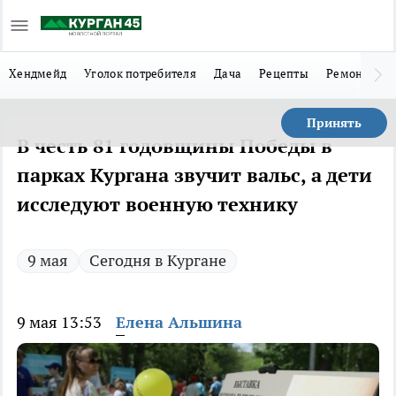
Хендмейд
Уголок потребителя
Дача
Рецепты
Ремонт
Л
Принять
В честь 81 годовщины Победы в
парках Кургана звучит вальс, а дети
исследуют военную технику
9 мая
Сегодня в Кургане
9 мая 13:53
Елена Альшина