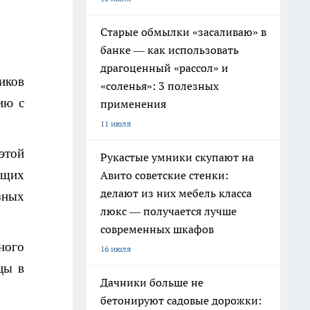
Старые обмылки «засаливаю» в
банке — как использовать
драгоценный «рассол» и
иков
«соленья»: 3 полезных
ию с
применения
11 июля
этой
Рукастые умники скупают на
ющих
Авито советские стенки:
делают из них мебель класса
зных
люкс — получается лучше
современных шкафов
ного
16 июля
цы в
Дачники больше не
бетонируют садовые дорожки: