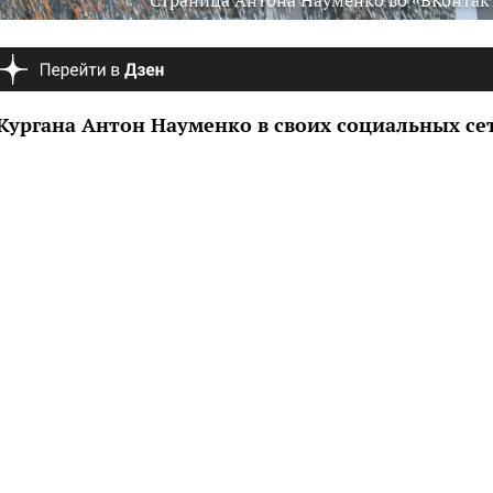
Страница Антона Науменко во «ВКонтак
 Кургана Антон Науменко в своих социальных се