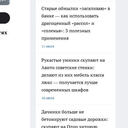
те»
Старые обмылки «засаливаю» в
банке — как использовать
драгоценный «рассол» и
«соленья»: 3 полезных
тях
применения
11 июля
Рукастые умники скупают на
Авито советские стенки:
делают из них мебель класса
люкс — получается лучше
современных шкафов
16 июля
Дачники больше не
бетонируют садовые дорожки:
скупают на Ozon хитовую