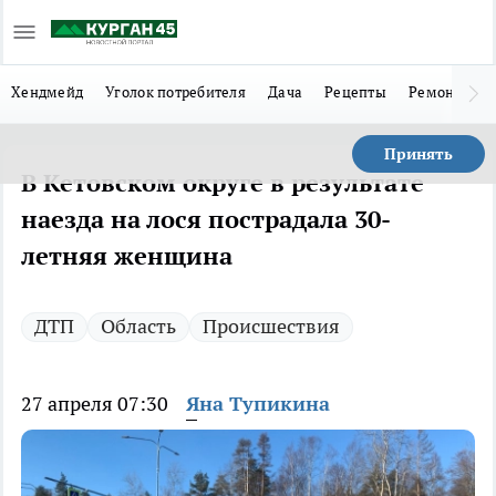
Хендмейд
Уголок потребителя
Дача
Рецепты
Ремонт
Л
Принять
В Кетовском округе в результате
наезда на лося пострадала 30-
летняя женщина
ДТП
Область
Происшествия
27 апреля 07:30
Яна Тупикина