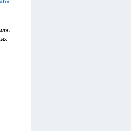
ator
млн.
ных