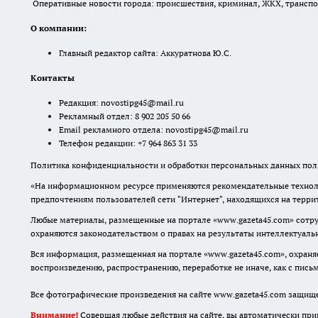
Оперативные новости города: происшествия, криминал, ЖКХ, транспорт
О компании:
Главный редактор сайта: Аккуратнова Ю.С.
Контакты
Редакция:
novostipg45@mail.ru
Рекламный отдел: 8 902 205 50 66
Email рекламного отдела:
novostipg45@mail.ru
Телефон редакции: +7 964 863 31 33
Политика конфиденциальности и обработки персональных данных поль
«На информационном ресурсе применяются рекомендательные техноло
предпочтениям пользователей сети "Интернет", находящихся на терр
Любые материалы, размещенные на портале «www.gazeta45.com» сотру
охраняются законодательством о правах на результаты интеллектуаль
Вся информация, размещенная на портале «www.gazeta45.com», охраняе
воспроизведению, распространению, переработке не иначе, как с пис
Все фотографические произведения на сайте www.gazeta45.com защищ
Внимание!
Совершая любые действия на сайте, вы автоматически при