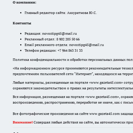
О компании:
Главный редактор сайта: Аккуратнова Ю.С.
Контакты
Редакция:
novostipg45@mail.ru
Рекламный отдел: 8 902 205 50 66
Email рекламного отдела:
novostipg45@mail.ru
Телефон редакции: +7 964 863 31 33
Политика конфиденциальности и обработки персональных данных поль
«На информационном ресурсе применяются рекомендательные техноло
предпочтениям пользователей сети "Интернет", находящихся на терр
Любые материалы, размещенные на портале «www.gazeta45.com» сотру
охраняются законодательством о правах на результаты интеллектуаль
Вся информация, размещенная на портале «www.gazeta45.com», охраняе
воспроизведению, распространению, переработке не иначе, как с пис
Все фотографические произведения на сайте www.gazeta45.com защищ
Внимание!
Совершая любые действия на сайте, вы автоматически при