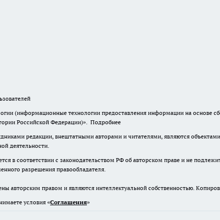
зователей
гии (информационные технологии предоставления информации на основе сбор
итории Российской Федерации)».
Подробнее
дниками редакции, внештатными авторами и читателями, являются объектами 
ной деятельности.
тся в соответствии с законодательством РФ об авторском праве и не подлежи
ьменного разрешения правообладателя.
ены авторским правом и являются интеллектуальной собственностью. Копиров
нимаете условия «
Cоглашения
»