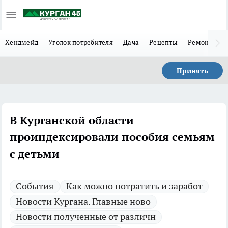
Хендмейд
Уголок потребителя
Дача
Рецепты
Ремонт
Л
Принять
В Курганской области
проиндексировали пособия семьям
с детьми
Cобытия
Как можно потратить и заработ
Новости Кургана. Главные ново
Новости полученные от различн