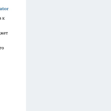
ator
а к
джет
го