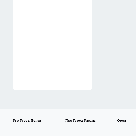
18:21
Вместо надоевшего гуляша
готовлю чили кон карне —
огненное мексиканское
рагу: на второй день еще
вкуснее
17:30
Pro Город Пенза
Про Город Рязань
Орен