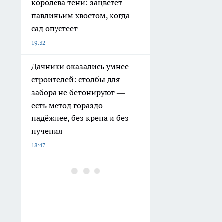
королева тени: зацветет
павлиньим хвостом, когда
сад опустеет
19:32
Дачники оказались умнее
строителей: столбы для
забора не бетонируют —
есть метод гораздо
надёжнее, без крена и без
пучения
18:47
Огородники скупают ПВХ-
трубы в конце сезона: дома
собирают зимний
вертикальный сад своими
руками