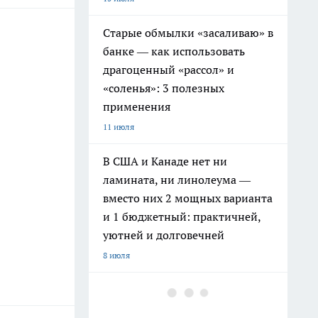
Старые обмылки «засаливаю» в
банке — как использовать
драгоценный «рассол» и
«соленья»: 3 полезных
применения
11 июля
В США и Канаде нет ни
ламината, ни линолеума —
вместо них 2 мощных варианта
и 1 бюджетный: практичней,
уютней и долговечней
8 июля
Рукастые умники скупают на
Авито советские стенки: