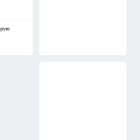
делают из них мебель класса
люкс — получается лучше
современных шкафов
ерую
16 июля