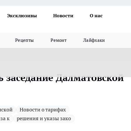
Эксклюзивы
Новости
О нас
Рецепты
Ремонт
Лайфхаки
сь заседание Далматовской
нской
Новости о тарифах
за к
решения и указы зако