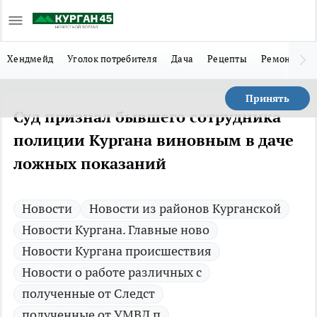
Хендмейд
Уголок потребителя
Дача
Рецепты
Ремонт
Л
Принять
Суд признал бывшего сотрудника
полиции Кургана виновным в даче
ложных показаний
Новости
Новости из районов Курганской
Новости Кургана. Главные ново
Новости Кургана происшествия
Новости о работе различных с
полученные от Следст
полученные от УМВД п