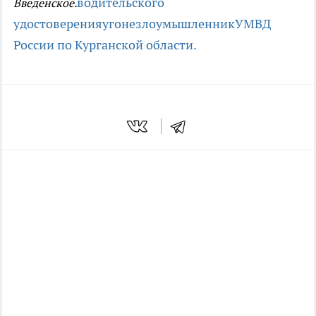
водительского
Введенское.
удостоверения
угоне
злоумышленник
УМВД
России по Курганской области.