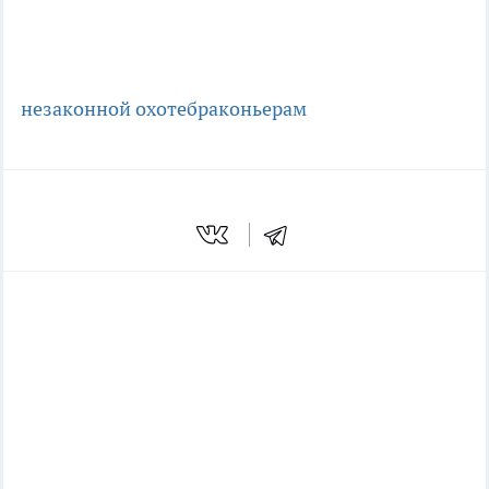
незаконной охоте
браконьерам