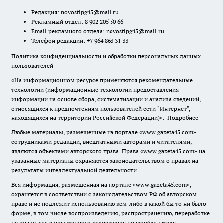
Редакция:
novostipg45@mail.ru
Рекламный отдел: 8 902 205 50 66
Email рекламного отдела:
novostipg45@mail.ru
Телефон редакции: +7 964 863 31 33
Политика конфиденциальности и обработки персональных данных
пользователей
«На информационном ресурсе применяются рекомендательные
технологии (информационные технологии предоставления
информации на основе сбора, систематизации и анализа сведений,
относящихся к предпочтениям пользователей сети "Интернет",
находящихся на территории Российской Федерации)».
Подробнее
Любые материалы, размещенные на портале «www.gazeta45.com»
сотрудниками редакции, внештатными авторами и читателями,
являются объектами авторского права. Права «www.gazeta45.com» на
указанные материалы охраняются законодательством о правах на
результаты интеллектуальной деятельности.
Вся информация, размещенная на портале «www.gazeta45.com»,
охраняется в соответствии с законодательством РФ об авторском
праве и не подлежит использованию кем-либо в какой бы то ни было
форме, в том числе воспроизведению, распространению, переработке
не иначе, как с письменного разрешения правообладателя.