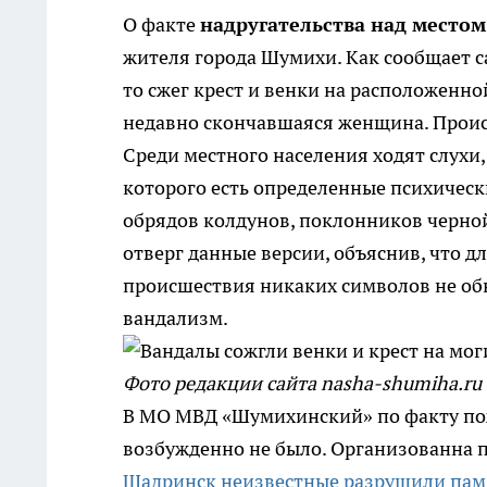
О факте
надругательства над местом
жителя города Шумихи.
Как сообщает 
то сжег крест и венки на расположенн
недавно скончавшаяся женщина. Происш
Среди местного населения ходят слухи, 
которого есть определенные психическ
обрядов колдунов, поклонников черной
отверг данные версии, объяснив, что д
происшествия никаких символов не обна
вандализм.
Фото редакции сайта nasha-shumiha.ru
В МО МВД «Шумихинский» по факту пож
возбужденно не было. Организованна п
Шадринск неизвестные разрушили пам