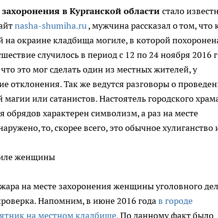
 захоронения в Курганской области
стало известн
сайт
nasha-shumiha.ru
, мужчина рассказал о том, что 
ой на окраине кладбища могиле, в которой похоронен
ествие случилось в период с 12 по 24 ноября 2016 г
что это мог сделать один из местных жителей, у
ие отклонения. Так же ведутся разговоры о проведен
 магии или сатанистов. Настоятель городского храм
ля обрядов характерен символизм, а раз на месте
ружено, то, скорее всего, это обычное хулиганство 
ара на месте захоронения женщины уголовного де
роверка. Напомним, в июне 2016 года
в городе
ятник на местном кладбище.
По данному факт было