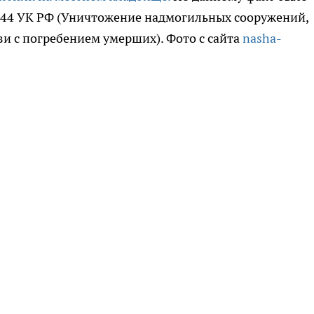
.244 УК РФ (Уничтожение надмогильных сооружений,
и с погребением умерших). Фото с сайта
nasha-