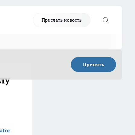
Прислать новость
Принять
лу
ator