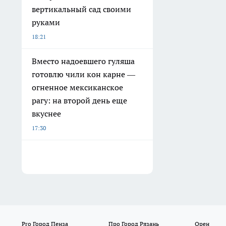
вертикальный сад своими
руками
18:21
Вместо надоевшего гуляша
готовлю чили кон карне —
огненное мексиканское
рагу: на второй день еще
вкуснее
17:30
Pro Город Пенза
Про Город Рязань
Орен