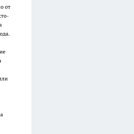
о от
кто-
а
ода.
ие
а
или
ла