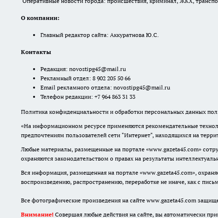
Оперативные новости города: происшествия, криминал, ЖКХ, транспорт
О компании:
Главный редактор сайта: Аккуратнова Ю.С.
Контакты
Редакция:
novostipg45@mail.ru
Рекламный отдел: 8 902 205 50 66
Email рекламного отдела:
novostipg45@mail.ru
Телефон редакции: +7 964 863 31 33
Политика конфиденциальности и обработки персональных данных поль
«На информационном ресурсе применяются рекомендательные техноло
предпочтениям пользователей сети "Интернет", находящихся на терр
Любые материалы, размещенные на портале «www.gazeta45.com» сотру
охраняются законодательством о правах на результаты интеллектуаль
Вся информация, размещенная на портале «www.gazeta45.com», охраняе
воспроизведению, распространению, переработке не иначе, как с пис
Все фотографические произведения на сайте www.gazeta45.com защищ
Внимание!
Совершая любые действия на сайте, вы автоматически при