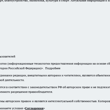
, благоустройство, экономика, культура и спорт. Актуальная информация о ж
зователей
гии (информационные технологии предоставления информации на основе сбор
итории Российской Федерации)».
Подробнее
дниками редакции, внештатными авторами и читателями, являются объектами 
ной деятельности.
тся в соответствии с законодательством РФ об авторском праве и не подлежи
ьменного разрешения правообладателя.
ены авторским правом и являются интеллектуальной собственностью. Копиров
нимаете условия «
Cоглашения
»