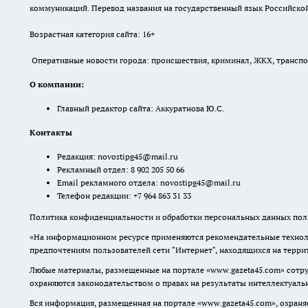
коммуникаций. Перевод названия на государственный язык Российской 
Возрастная категория сайта: 16+
Оперативные новости города: происшествия, криминал, ЖКХ, транспорт
О компании:
Главный редактор сайта: Аккуратнова Ю.С.
Контакты
Редакция:
novostipg45@mail.ru
Рекламный отдел: 8 902 205 50 66
Email рекламного отдела:
novostipg45@mail.ru
Телефон редакции: +7 964 863 31 33
Политика конфиденциальности и обработки персональных данных поль
«На информационном ресурсе применяются рекомендательные техноло
предпочтениям пользователей сети "Интернет", находящихся на терр
Любые материалы, размещенные на портале «www.gazeta45.com» сотру
охраняются законодательством о правах на результаты интеллектуаль
Вся информация, размещенная на портале «www.gazeta45.com», охраняе