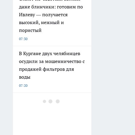
даже блинчики: готовим по
Ивлеву — получается
высокий, нежный и
пористый
07:30
В Кургане двух челябинцев
осудили за мошенничество с
продажей фильтров для
воды
07:20
Как убрать следы от ножек
мебели с ковра без химии:
метод кубика льда
06:47