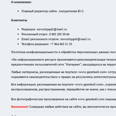
О компании:
Главный редактор сайта: Аккуратнова Ю.С.
Контакты
Редакция:
novostipg45@mail.ru
Рекламный отдел: 8 902 205 50 66
Email рекламного отдела:
novostipg45@mail.ru
Телефон редакции: +7 964 863 31 33
Политика конфиденциальности и обработки персональных данных поль
«На информационном ресурсе применяются рекомендательные техноло
предпочтениям пользователей сети "Интернет", находящихся на терр
Любые материалы, размещенные на портале «www.gazeta45.com» сотру
охраняются законодательством о правах на результаты интеллектуаль
Вся информация, размещенная на портале «www.gazeta45.com», охраняе
воспроизведению, распространению, переработке не иначе, как с пис
Все фотографические произведения на сайте www.gazeta45.com защищ
Внимание!
Совершая любые действия на сайте, вы автоматически при