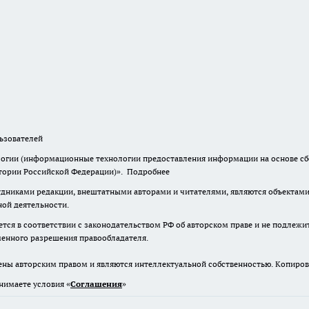
зователей
гии (информационные технологии предоставления информации на основе сбор
итории Российской Федерации)».
Подробнее
дниками редакции, внештатными авторами и читателями, являются объектами 
ной деятельности.
тся в соответствии с законодательством РФ об авторском праве и не подлежи
ьменного разрешения правообладателя.
ены авторским правом и являются интеллектуальной собственностью. Копиров
нимаете условия «
Cоглашения
»