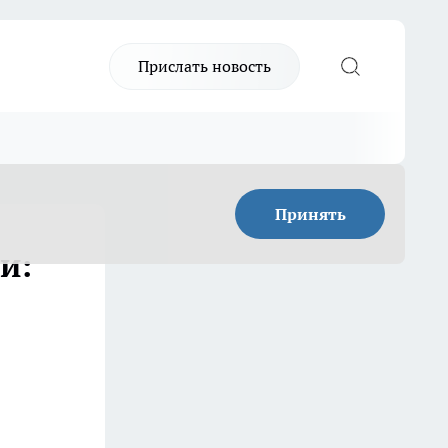
Прислать новость
Принять
и: