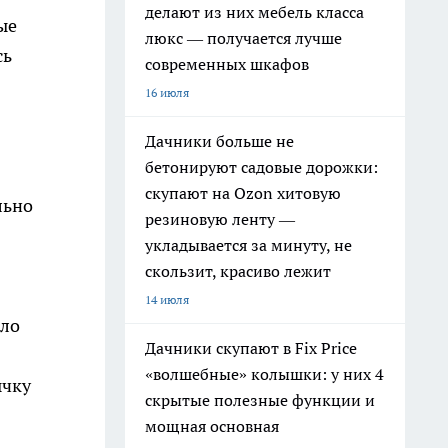
делают из них мебель класса
ые
люкс — получается лучше
сь
современных шкафов
16 июля
Дачники больше не
бетонируют садовые дорожки:
скупают на Ozon хитовую
льно
резиновую ленту —
укладывается за минуту, не
скользит, красиво лежит
14 июля
шло
Дачники скупают в Fix Price
«волшебные» колышки: у них 4
ычку
скрытые полезные функции и
мощная основная