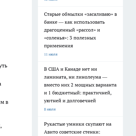
Старые обмылки «засаливаю» в
банке — как использовать
драгоценный «рассол» и
«соленья»: 3 полезных
применения
11 июля
уть
В США и Канаде нет ни
ламината, ни линолеума —
а
вместо них 2 мощных варианта
и 1 бюджетный: практичней,
уютней и долговечней
ем в
8 июля
Рукастые умники скупают на
,
Авито советские стенки: