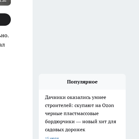
i.ai
ьно.
ал
Популярное
Дачники оказались умнее
строителей: скупают на Ozon
черные пластмассовые
бордюрчики — новый хит для
садовых дорожек
15 июля