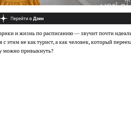
yer
орики и жизнь по расписанию — звучит почти идеал
 с этим не как турист, а как человек, который переех
му можно привыкнуть?