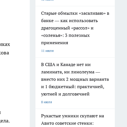
Старые обмылки «засаливаю» в
банке — как использовать
драгоценный «рассол» и
«соленья»: 3 полезных
применения
мках
11 июля
кова
В США и Канаде нет ни
ламината, ни линолеума —
вместо них 2 мощных варианта
и 1 бюджетный: практичней,
уютней и долговечней
8 июля
и
Рукастые умники скупают на
ела.
Авито советские стенки: