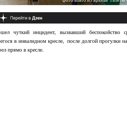
фото взято из архива "Газеты 
шел чуткий инцидент, вызвавший беспокойство с
егося в инвалидном кресле, после долгой прогулки н
ел прямо в кресле.