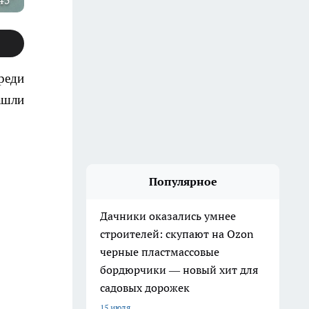
45"
реди
ашли
Популярное
Дачники оказались умнее
строителей: скупают на Ozon
черные пластмассовые
бордюрчики — новый хит для
садовых дорожек
15 июля