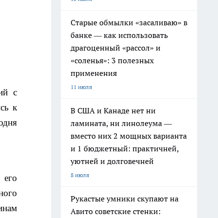
Старые обмылки «засаливаю» в
банке — как использовать
драгоценный «рассол» и
«соленья»: 3 полезных
применения
11 июля
ий с
сь к
В США и Канаде нет ни
годня
ламината, ни линолеума —
вместо них 2 мощных варианта
и 1 бюджетный: практичней,
уютней и долговечней
8 июля
 его
ного
Рукастые умники скупают на
инам
Авито советские стенки: