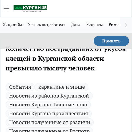
Хендмейд
Уголок потребителя
Дача
Рецепты
Ремонт
Л
Принять
Количество пострадавших от укусов
клещей в Курганской области
превысило тысячу человек
Cобытия
карантине и эпиде
Новости из районов Курганской
Новости Кургана. Главные ново
Новости Кургана происшествия
Новости полученные от различн
Новости полученные от Роспотр