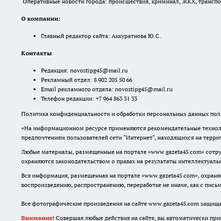
Оперативные новости города: происшествия, криминал, ЖКХ, транспорт
О компании:
Главный редактор сайта: Аккуратнова Ю.С.
Контакты
Редакция:
novostipg45@mail.ru
Рекламный отдел: 8 902 205 50 66
Email рекламного отдела:
novostipg45@mail.ru
Телефон редакции: +7 964 863 31 33
Политика конфиденциальности и обработки персональных данных поль
«На информационном ресурсе применяются рекомендательные техноло
предпочтениям пользователей сети "Интернет", находящихся на терр
Любые материалы, размещенные на портале «www.gazeta45.com» сотру
охраняются законодательством о правах на результаты интеллектуаль
Вся информация, размещенная на портале «www.gazeta45.com», охраняе
воспроизведению, распространению, переработке не иначе, как с пис
Все фотографические произведения на сайте www.gazeta45.com защищ
Внимание!
Совершая любые действия на сайте, вы автоматически при